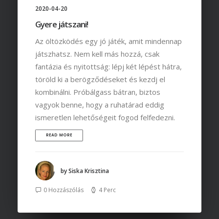
2020-04-20
Gyere játszani!
Az öltözködés egy jó játék, amit mindennap
játszhatsz. Nem kell más hozzá, csak
fantázia és nyitottság: lépj két lépést hátra,
töröld ki a berögződéseket és kezdj el
kombinálni. Próbálgass bátran, biztos
vagyok benne, hogy a ruhatárad eddig
ismeretlen lehetőségeit fogod felfedezni.
READ MORE
by Siska Krisztina
0 Hozzászólás
4 Perc