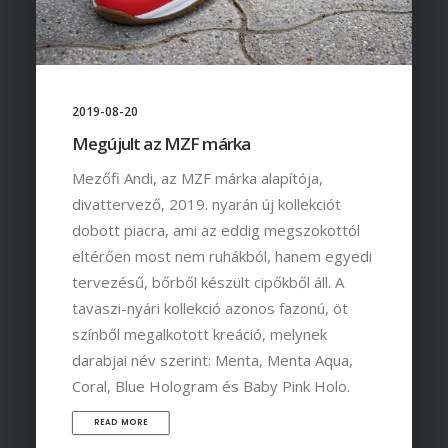
2019-08-20
Megújult az MZF márka
Mezőfi Andi, az MZF márka alapítója,
divattervező, 2019. nyarán új kollekciót
dobott piacra, ami az eddig megszokottól
eltérően most nem ruhákból, hanem egyedi
tervezésű, bőrből készült cipőkből áll. A
tavaszi-nyári kollekció azonos fazonú, öt
színből megalkotott kreáció, melynek
darabjai név szerint: Menta, Menta Aqua,
Coral, Blue Hologram és Baby Pink Holo.
READ MORE