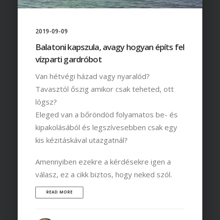
2019-09-09
Balatoni kapszula, avagy hogyan építs fel
vízparti gardróbot
Van hétvégi házad vagy nyaralód?
Tavasztól őszig amikor csak teheted, ott
lógsz?
Eleged van a bőröndöd folyamatos be- és
kipakolásából és legszívesebben csak egy
kis kézitáskával utazgatnál?
Amennyiben ezekre a kérdésekre igen a
válasz, ez a cikk biztos, hogy neked szól.
READ MORE