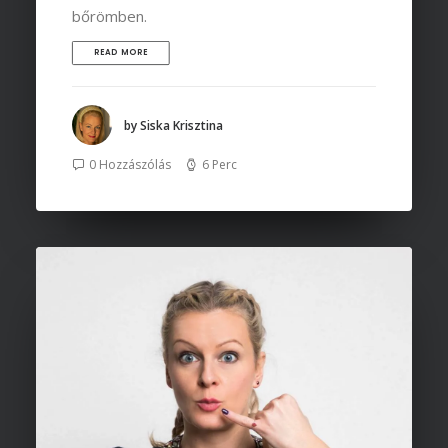
bőrömben.
READ MORE
by Siska Krisztina
0 Hozzászólás
6 Perc