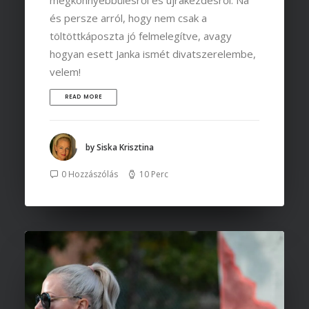
megkönnyebbülésről és újrakezdésről. Na
és persze arról, hogy nem csak a
töltöttkáposzta jó felmelegítve, avagy
hogyan esett Janka ismét divatszerelembe,
velem!
READ MORE
by Siska Krisztina
0 Hozzászólás
10 Perc