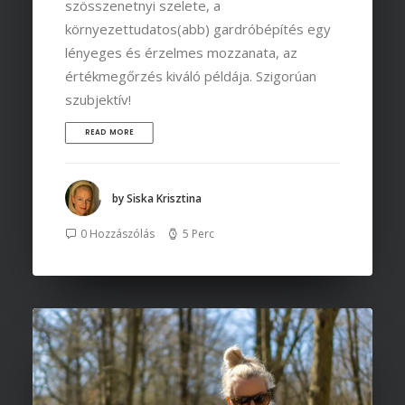
szösszenetnyi szelete, a
környezettudatos(abb) gardróbépítés egy
lényeges és érzelmes mozzanata, az
értékmegőrzés kiváló példája. Szigorúan
szubjektív!
READ MORE
by Siska Krisztina
0 Hozzászólás
5 Perc