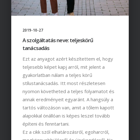
2019-10-27
A szolgáltatás neve: teljeskörű
tanácsadás
Ezt az anyagot azért készítettem el, hogy
teljesebb képet kapj arról, mit jelent a
gyakorlatban nálam a teljes körű
stílustanácsadás. Itt most részletesen
nyomon követheted a teljes folyamatot és
annak eredményeit egyaránt. A hangsúly a
tartós változáson van, amit a tőlem kapott
alapokkal önállóan is képes leszel tovább
építeni és fenntartani.
Ez a cikk szól elhatározásról, egoharcról,