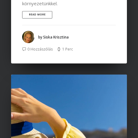
környezetünkkel.
READ MORE
by Siska Krisztina
0 Hozzászólás
1 Perc