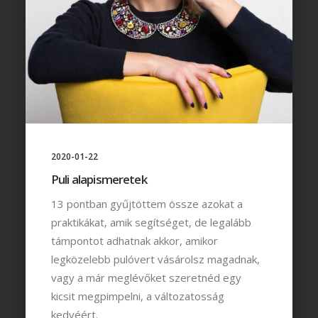
2020-01-22
Puli alapismeretek
13 pontban gyűjtöttem össze azokat a
praktikákat, amik segítséget, de legalább
támpontot adhatnak akkor, amikor
legközelebb pulóvert vásárolsz magadnak,
vagy a már meglévőket szeretnéd egy
kicsit megpimpelni, a változatosság
kedvéért.