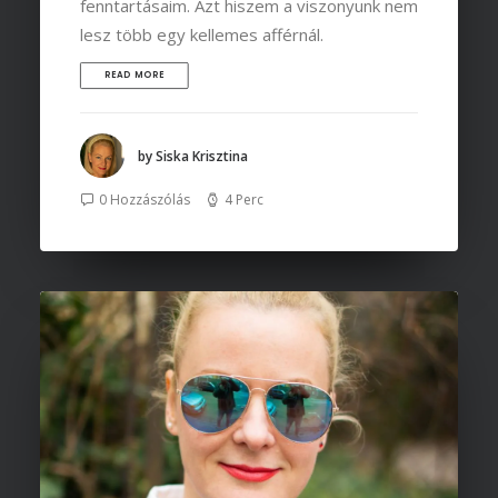
fenntartásaim. Azt hiszem a viszonyunk nem
lesz több egy kellemes afférnál.
READ MORE
by Siska Krisztina
0 Hozzászólás
4 Perc