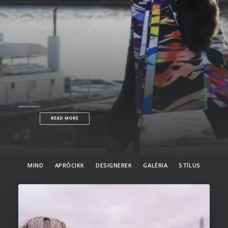
I will wear what I want
READ MORE
MIND
APRÓCIKK
DESIGNEREK
GALÉRIA
STÍLUS