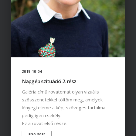
2019-10-04
Napgép szituáció 2. rész
Galéria című rovatomat olyan vizuális
szösszenetekkel töltöm meg, amelyek
lényegi eleme a kép, szöveges tartalma
pedig igen csekély.
Ez a rovat első része.
READ MORE