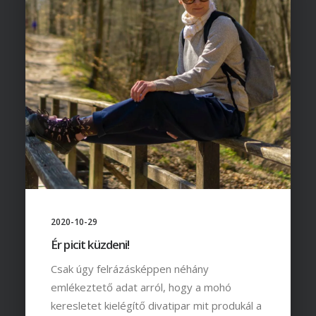
2020-10-29
Ér picit küzdeni!
Csak úgy felrázásképpen néhány
emlékeztető adat arról, hogy a mohó
keresletet kielégítő divatipar mit produkál a