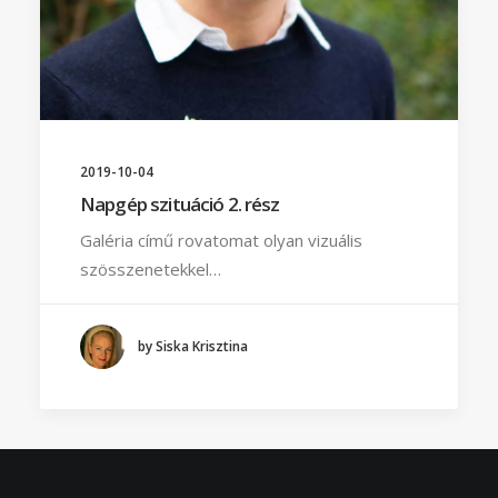
2019-10-04
Napgép szituáció 2. rész
Galéria című rovatomat olyan vizuális
szösszenetekkel…
by Siska Krisztina