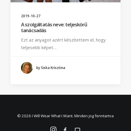
2019-10-27
A szolgáltatás neve: teljeskörű
tanácsadás
Ezt az anyagot azért készítettem el, hogy
teljesebb képet…
by Siska Krisztina
© 2026 I Will Wear What I Want. Minden jog fenntartva