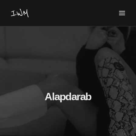
Keresés
Alapdarab