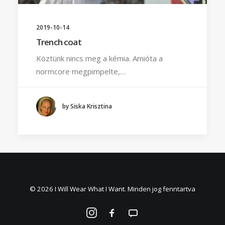
2019-10-14
Trench coat
Köztünk nincs meg a kémia. Amióta a
normcore megpimpelte,…
by Siska Krisztina
© 2026 I Will Wear What I Want. Minden jog fenntartva