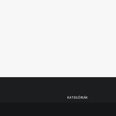
KATEGÓRIÁK
osabb és ami a céljaidat a
Aprócikk
(1)
nemberként és stylistként
Designerek
(2)