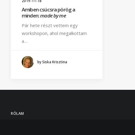
2019-11-18
Amiben csúcsra pörög a
minden:
made by me
Pár hete részt vettem egy
workshopon, ahol megalkottam
a…
by Siska Krisztina
RÓLAM
Azt viseld, ami téged igazán kifejez, ami neked a legkomfort
legjobban szolgálja. Én ezt a szemléletet képviselem magá