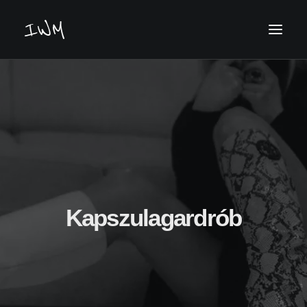
Keresés
Kapszulagardrób