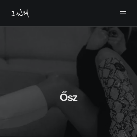
Keresés
Ősz