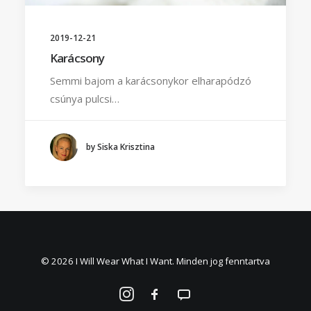
2019-12-21
Karácsony
Semmi bajom a karácsonykor elharapódzó
csúnya pulcsi…
by Siska Krisztina
© 2026 I Will Wear What I Want. Minden jog fenntartva