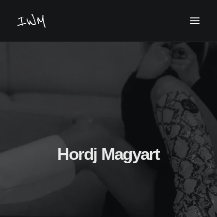
Keresés
Hordj Magyart