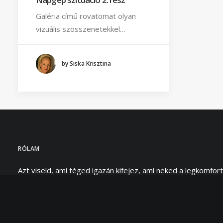
Galéria című rovatomat olyan
vizuális szösszenetekkel…
by Siska Krisztina
RÓLAM
Azt viseld, ami téged igazán kifejez, ami neked a legkomfort
legjobban szolgálja. Én ezt a szemléletet képviselem magá
egyaránt, és ezt fejezi ki e magazin neve is: „I will wear wha
Hivatásom segítséget nyújtani abban, hogy felismerd és kön