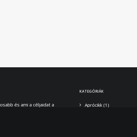
KATEGÓRIÁK
osabb és ami a céljaidat a
Aprócikk
(1)
nemberként és stylistként
Designerek
(2)
t I want”.
Galéria
(3)
Stílus
(12)
nyedén viselni is tudd azt