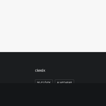
CÍMKÉK
90-ES ÉVEK
ALAPDARAB
ANNA AMÈLIE
ARANY
BALLONKABÁT
CASUAL
DESIGNER
DIVAT