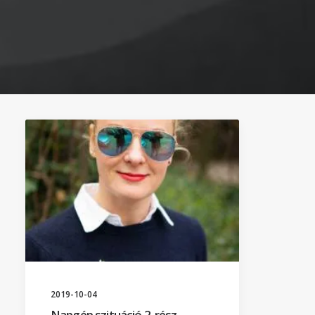
2019-10-04
Napgép szituáció 2. rész