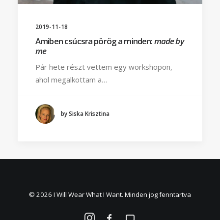
2019-11-18
Amiben csúcsra pörög a minden:
made by
me
Pár hete részt vettem egy workshopon,
ahol megalkottam a…
by Siska Krisztina
© 2026 I Will Wear What I Want. Minden jog fenntartva