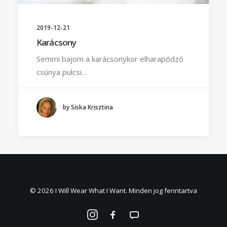
2019-12-21
Karácsony
Semmi bajom a karácsonykor elharapódzó
csúnya pulcsi…
by Siska Krisztina
© 2026 I Will Wear What I Want. Minden jog fenntartva