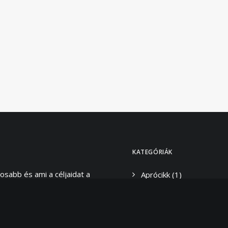
KATEGÓRIÁK
osabb és ami a céljaidat a
Aprócikk
(1)
nemberként és stylistként
Designerek
(2)
t I want”.
Galéria
(3)
Stílus
(12)
nyedén viselni is tudd azt