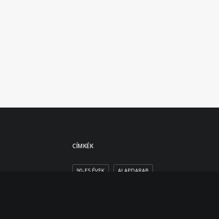
CÍMKÉK
90-ES ÉVEK
ALAPDARAB
ANNA AMÈLIE
ARANY
BALLONKABÁT
CASUAL
DESIGNER
DIVAT