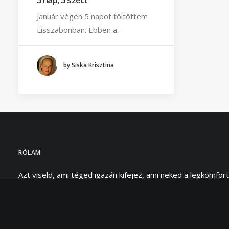
Január végén 5 napot töltöttem
Lisszabonban. Ebben a…
by Siska Krisztina
RÓLAM
Azt viseld, ami téged igazán kifejez, ami neked a legkomfort
legjobban szolgálja. Én ezt a szemléletet képviselem magá
egyaránt, és ezt fejezi ki e magazin neve is: „I will wear wha
Hivatásom segítséget nyújtani abban, hogy felismerd és kön