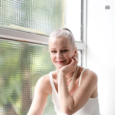
Nyitó
Bemutatkozás
Szolgáltatások
Ajándékkártya
Magazin
Adatvédelem