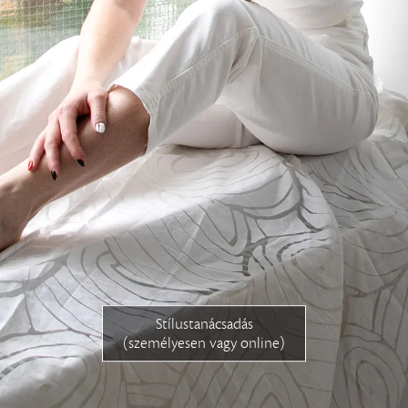
website in English
Ingyenes konzultáció
Stílustanácsadás
(személyesen vagy online)