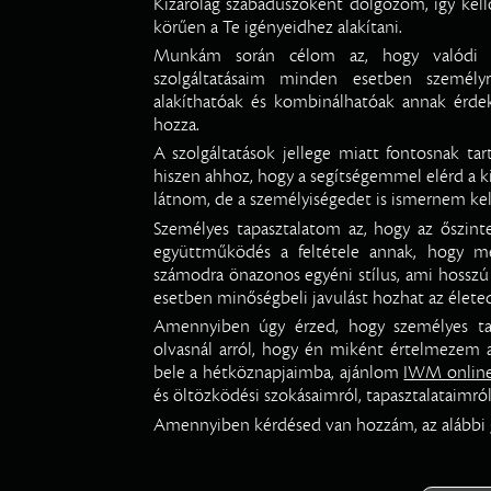
Kizárólag szabadúszóként dolgozom, így kell
körűen a Te igényeidhez alakítani.
Munkám során célom az, hogy valódi se
szolgáltatásaim minden esetben személy
alakíthatóak és kombinálhatóak annak érde
hozza.
A szolgáltatások jellege miatt fontosnak tar
hiszen ahhoz, hogy a segítségemmel elérd a ki
látnom, de a személyiségedet is ismernem kel
Személyes tapasztalatom az, hogy az őszinte
együttműködés a feltétele annak, hogy me
számodra önazonos egyéni stílus, ami hosszú 
esetben minőségbeli javulást hozhat az élete
Amennyiben úgy érzed, hogy személyes tan
olvasnál arról, hogy én miként értelmezem 
bele a hétköznapjaimba, ajánlom
IWM online
és öltözködési szokásaimról, tapasztalataimról
Amennyiben kérdésed van hozzám, az alábbi g