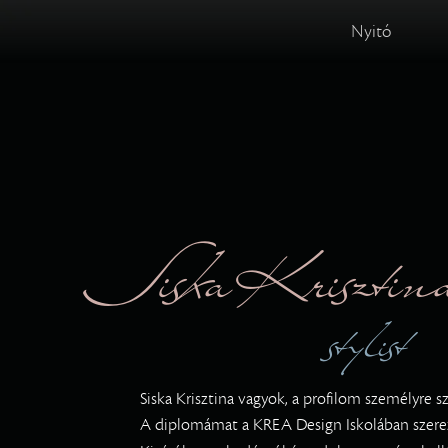
Nyitó
Siska Krisztin
stylist
Siska Krisztina vagyok, a profilom személyre s
A diplomámat a KREA Design Iskolában szer