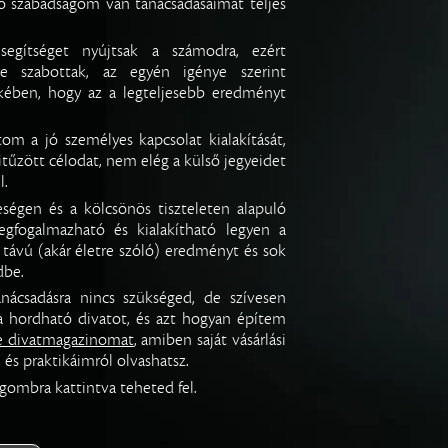
ő szabadságom van tanácsadásaimat teljes
gítséget nyújtsak a számodra, ezért
re szabottak, az egyén igénye szerint
kében, hogy az a legteljesebb eredményt
tom a jó személyes kapcsolat kialakítását,
tűzött célodat, nem elég a külső jegyeidet
l.
ségen és a kölcsönös tiszteleten alapuló
gfogalmazható és kialakítható legyen a
távú (akár életre szóló) eredményt és sok
dbe.
ácsadásra nincs szükséged, de szívesen
a hordható divatot, és azt hogyan építem
 divatmagazinomat
, amiben saját vásárlási
 és praktikáimról olvashatsz.
ombra kattintva teheted fel.