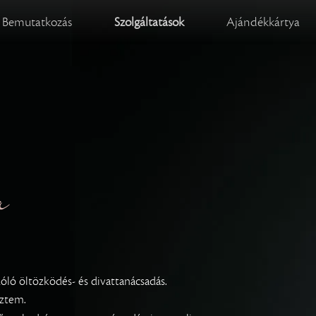
Bemutatkozás
Szolgáltatások
Ajándékkártya
a
zóló öltözködés- és divattanácsadás.
eztem.